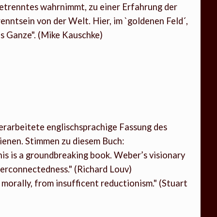
 Getrenntes wahrnimmt, zu einer Erfahrung der
nntsein von der Welt. Hier, im `goldenen Feld´,
as Ganze". (Mike Kauschke)
erarbeitete englischsprachige Fassung des
ienen. Stimmen zu diesem Buch:
his is a groundbreaking book. Weber’s visionary
terconnectedness." (Richard Louv)
 morally, from insufficent reductionism." (Stuart