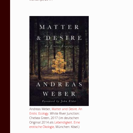
Andreas Weber,
Matter and Desire. An
Erotic Ecology
. White River Junction:
Chelsea Green, 2017 (im deutschen
Original 2014 als
Lebendigkeit. Eine
erotische Ökologie,
München: Kösel.)