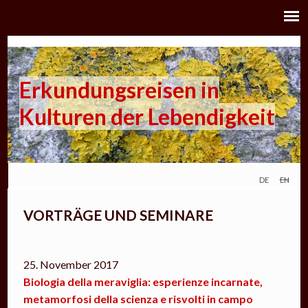
Erkundungsreisen in
Kulturen der Lebendigkeit
de
en
VORTRÄGE UND SEMINARE
25. November 2017
Biologia della meraviglia: esperienze incarnate,
metamorfosi della scienza e risvolti in campo