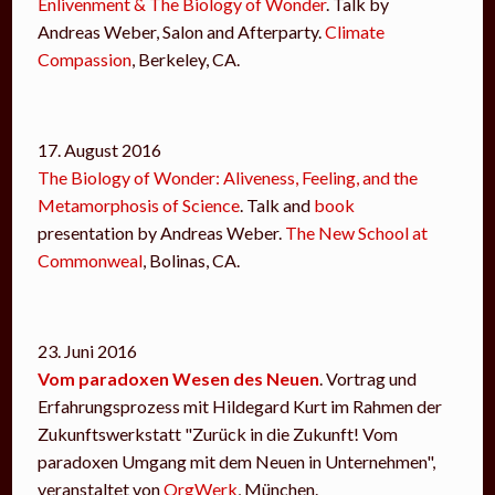
Enlivenment & The Biology of Wonder
. Talk by
Andreas Weber, Salon and Afterparty.
Climate
Compassion
, Berkeley, CA.
17. August 2016
The Biology of Wonder: Aliveness, Feeling, and the
Metamorphosis of Science
. Talk and
book
presentation by Andreas Weber.
The New School at
Commonweal
, Bolinas, CA.
23. Juni 2016
Vom paradoxen Wesen des Neuen
. Vortrag und
Erfahrungsprozess mit Hildegard Kurt im Rahmen der
Zukunftswerkstatt "Zurück in die Zukunft! Vom
paradoxen Umgang mit dem Neuen in Unternehmen",
veranstaltet von
OrgWerk
, München.